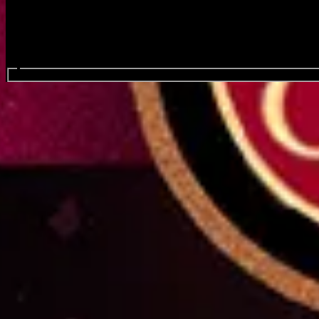
Buscar eventos...
Alan Parsons: The show must g
Eventos
oct.
25
2026
Días de la semana. Tiempo del show
General de ventas
Mérida, Yucatán, Alan Parsons: The sh
General de ventas